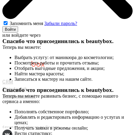
Запомнить меня
Забыли пароль?
Войти
или войдите через
Спасибо что присоединились к
beautybox
.
Теперь вы можете:
Выбрать услугу: от маникюра до косметологии;
Посмотреть работы и прочитать отзывы;
Отобрать выгодные предложения, и акции;
Мастерам и салонам
Найти мастера красоты;
Записаться к мастеру на нашем сайте.
CRM
Beauty link
Спасибо что присоединились к
beautybox
.
Beauty market
Теперь вы можете развивать бизнес, с помощью нашего
сервиса а именно:
Приложение
Мы в соц. сетях
Пополнять собственное портфолио;
Добавлять и редактировать информацию о услугах и
+7 (800) 551-80-29
ценах;
бесплатный звонок по России
Получать заявки в режимы онлайн;
Вести статистику;