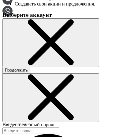
Создавать свои акции и предложения.
Выберите аккаунт
О сервисе
Контакты
Продолжить
©2017-2020 beautybox.ru
Договор-оферта
Пользовательское соглашение
Политика конфиденциальности
Приложение
Введен неверный пароль