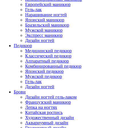
Европейский маникюр
Гель-лак
Наращивание ногтей
Японский маникюр
Бразильский маникюр
Мужской маникюр
Экспресс маникюр
Дизайн ногтей
Педикюр
Медицинский педикюр
Классический педикюр
Аппаратный педикюр
Комбинированный педикюр
Японский педикюр
Мужской педикюр
Гель-лак
Дизайн ногтей
Брови
Дизайн ногтей гель-лаком
Французский маникюр
Лепка на ногтях
Китайская роспись
Художественный дизайн
Аквариумный дизайн
Градиентный дизайн