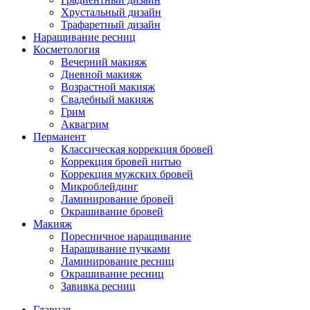
Хрустальный дизайн
Трафаретный дизайн
Наращивание ресниц
Косметология
Вечерний макияж
Дневной макияж
Возрастной макияж
Свадебный макияж
Грим
Аквагрим
Перманент
Классическая коррекция бровей
Коррекция бровей нитью
Коррекция мужских бровей
Микроблейдинг
Ламинирование бровей
Окрашивание бровей
Макияж
Поресничное наращивание
Наращивание пучками
Ламинирование ресниц
Окрашивание ресниц
Завивка ресниц
Главная