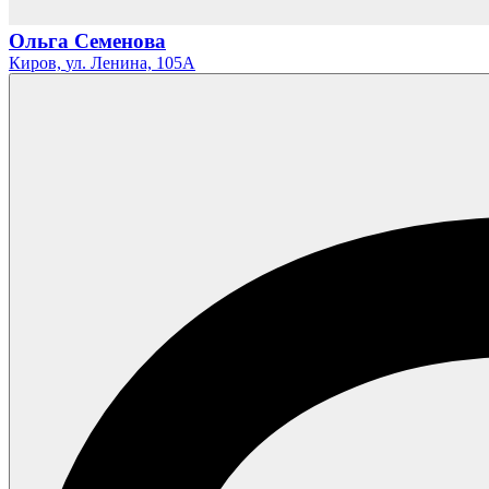
Ольга Семенова
Киров,
ул. Ленина,
105А