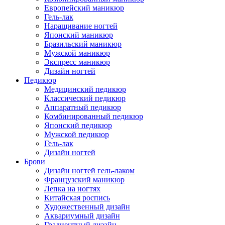
Европейский маникюр
Гель-лак
Наращивание ногтей
Японский маникюр
Бразильский маникюр
Мужской маникюр
Экспресс маникюр
Дизайн ногтей
Педикюр
Медицинский педикюр
Классический педикюр
Аппаратный педикюр
Комбинированный педикюр
Японский педикюр
Мужской педикюр
Гель-лак
Дизайн ногтей
Брови
Дизайн ногтей гель-лаком
Французский маникюр
Лепка на ногтях
Китайская роспись
Художественный дизайн
Аквариумный дизайн
Градиентный дизайн