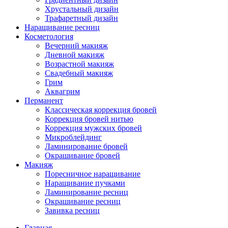
Хрустальный дизайн
Трафаретный дизайн
Наращивание ресниц
Косметология
Вечерний макияж
Дневной макияж
Возрастной макияж
Свадебный макияж
Грим
Аквагрим
Перманент
Классическая коррекция бровей
Коррекция бровей нитью
Коррекция мужских бровей
Микроблейдинг
Ламинирование бровей
Окрашивание бровей
Макияж
Поресничное наращивание
Наращивание пучками
Ламинирование ресниц
Окрашивание ресниц
Завивка ресниц
Главная