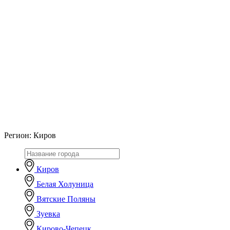
Регион:
Киров
Киров
Белая Холуница
Вятские Поляны
Зуевка
Кирово-Чепецк