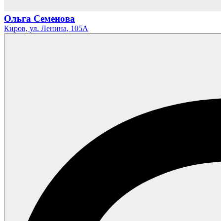
Ольга Семенова
Киров,
ул. Ленина,
105А