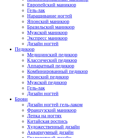
Европейский маникюр
Гель-лак
Наращивание ногтей
Японский маникюр
Бразильский маникюр
Мужской маникюр
Экспресс маникюр
Дизайн ногтей
Педикюр
Медицинский педикюр
Классический педикюр
Аппаратный педикюр
Комбинированный педикюр
Японский педикюр
Мужской педикюр
Гель-лак
Дизайн ногтей
Брови
Дизайн ногтей гель-лаком
Французский маникюр
Лепка на ногтях
Китайская роспись
Художественный дизайн
Аквариумный дизайн
Градиентный дизайн