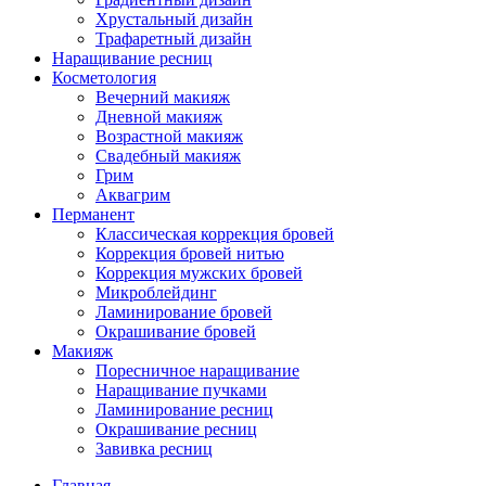
Хрустальный дизайн
Трафаретный дизайн
Наращивание ресниц
Косметология
Вечерний макияж
Дневной макияж
Возрастной макияж
Свадебный макияж
Грим
Аквагрим
Перманент
Классическая коррекция бровей
Коррекция бровей нитью
Коррекция мужских бровей
Микроблейдинг
Ламинирование бровей
Окрашивание бровей
Макияж
Поресничное наращивание
Наращивание пучками
Ламинирование ресниц
Окрашивание ресниц
Завивка ресниц
Главная