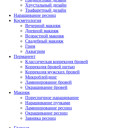
Хрустальный дизайн
Трафаретный дизайн
Наращивание ресниц
Косметология
Вечерний макияж
Дневной макияж
Возрастной макияж
Свадебный макияж
Грим
Аквагрим
Перманент
Классическая коррекция бровей
Коррекция бровей нитью
Коррекция мужских бровей
Микроблейдинг
Ламинирование бровей
Окрашивание бровей
Макияж
Поресничное наращивание
Наращивание пучками
Ламинирование ресниц
Окрашивание ресниц
Завивка ресниц
Главная