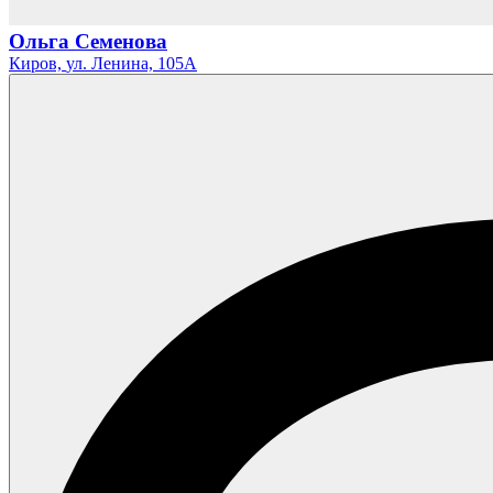
Ольга Семенова
Киров,
ул. Ленина,
105А