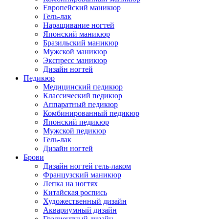
Европейский маникюр
Гель-лак
Наращивание ногтей
Японский маникюр
Бразильский маникюр
Мужской маникюр
Экспресс маникюр
Дизайн ногтей
Педикюр
Медицинский педикюр
Классический педикюр
Аппаратный педикюр
Комбинированный педикюр
Японский педикюр
Мужской педикюр
Гель-лак
Дизайн ногтей
Брови
Дизайн ногтей гель-лаком
Французский маникюр
Лепка на ногтях
Китайская роспись
Художественный дизайн
Аквариумный дизайн
Градиентный дизайн