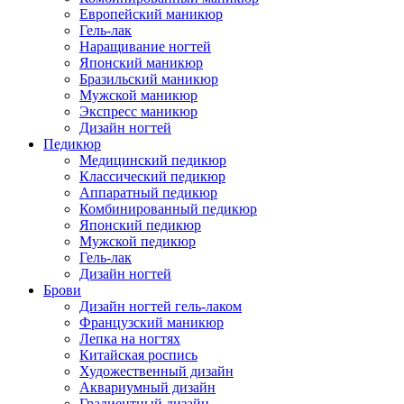
Европейский маникюр
Гель-лак
Наращивание ногтей
Японский маникюр
Бразильский маникюр
Мужской маникюр
Экспресс маникюр
Дизайн ногтей
Педикюр
Медицинский педикюр
Классический педикюр
Аппаратный педикюр
Комбинированный педикюр
Японский педикюр
Мужской педикюр
Гель-лак
Дизайн ногтей
Брови
Дизайн ногтей гель-лаком
Французский маникюр
Лепка на ногтях
Китайская роспись
Художественный дизайн
Аквариумный дизайн
Градиентный дизайн