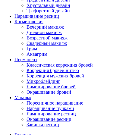
Хрустальный дизайн
Трафаретный дизайн
Наращивание ресниц
Косметология
Вечерний макияж
Дневной макияж
Возрастной макияж
Свадебный макияж
Грим
Аквагрим
Перманент
Классическая коррекция бровей
Коррекция бровей нитью
Коррекция мужских бровей
Микроблейдинг
Ламинирование бровей
Окрашивание бровей
Макияж
Поресничное наращивание
Наращивание пучками
Ламинирование ресниц
Окрашивание ресниц
Завивка ресниц
Главная