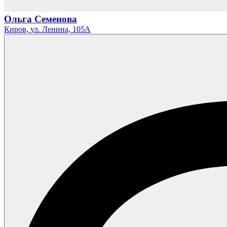
Ольга Семенова
Киров,
ул. Ленина,
105А