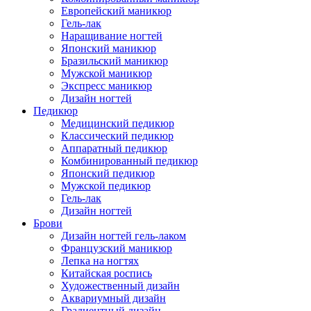
Европейский маникюр
Гель-лак
Наращивание ногтей
Японский маникюр
Бразильский маникюр
Мужской маникюр
Экспресс маникюр
Дизайн ногтей
Педикюр
Медицинский педикюр
Классический педикюр
Аппаратный педикюр
Комбинированный педикюр
Японский педикюр
Мужской педикюр
Гель-лак
Дизайн ногтей
Брови
Дизайн ногтей гель-лаком
Французский маникюр
Лепка на ногтях
Китайская роспись
Художественный дизайн
Аквариумный дизайн
Градиентный дизайн