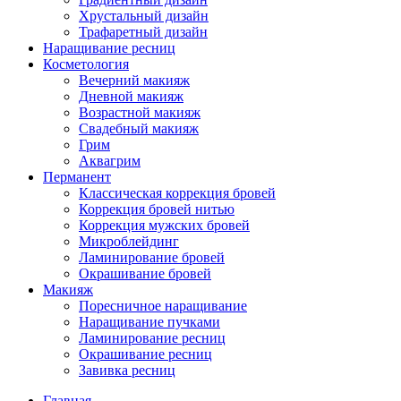
Хрустальный дизайн
Трафаретный дизайн
Наращивание ресниц
Косметология
Вечерний макияж
Дневной макияж
Возрастной макияж
Свадебный макияж
Грим
Аквагрим
Перманент
Классическая коррекция бровей
Коррекция бровей нитью
Коррекция мужских бровей
Микроблейдинг
Ламинирование бровей
Окрашивание бровей
Макияж
Поресничное наращивание
Наращивание пучками
Ламинирование ресниц
Окрашивание ресниц
Завивка ресниц
Главная