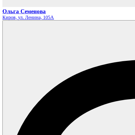
Ольга Семенова
Киров,
ул. Ленина,
105А